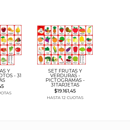
AS Y
SET FRUTAS Y
TOS - 31
VERDURAS -
AS
PICTOGRAMAS -
31TARJETAS
45
$19.161,45
UOTAS
HASTA 12 CUOTAS