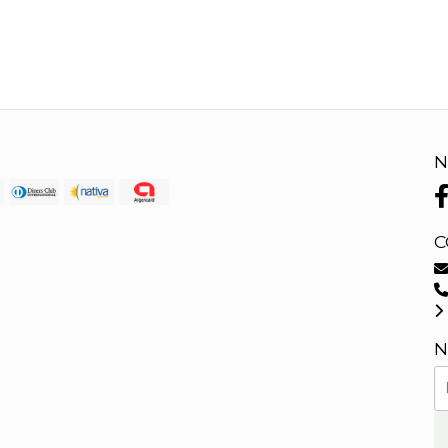
N
C
N