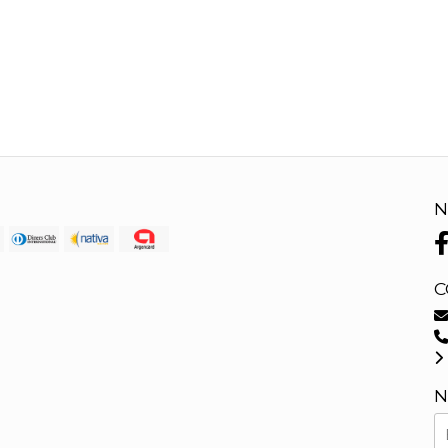
N
C
N