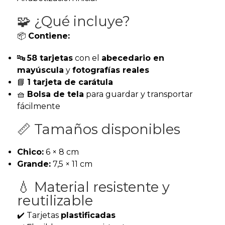
🧩 ¿Qué incluye?
📦
Contiene:
🔤
58 tarjetas
con el
abecedario en
mayúscula
y
fotografías reales
📘
1 tarjeta de carátula
🧺
Bolsa de tela
para guardar y transportar
fácilmente
📏 Tamaños disponibles
Chico:
6 × 8 cm
Grande:
7,5 × 11 cm
💧 Material resistente y
reutilizable
✔️ Tarjetas
plastificadas