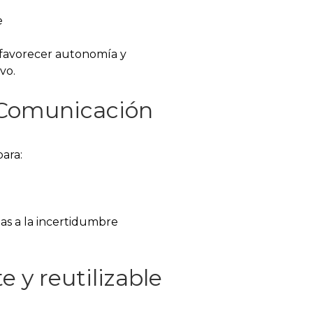
e
a favorecer autonomía y
vo.
 Comunicación
ara:
das a la incertidumbre
e y reutilizable