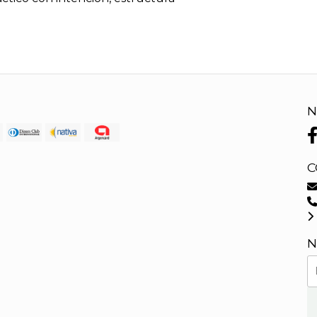
N
C
N