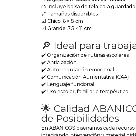
👜 Incluye bolsa de tela para guardado
📏 Tamaños disponibles:
📐 Chico: 6 × 8 cm
📐 Grande: 7,5 × 11 cm
🔎 Ideal para trabaj
✔️ Organización de rutinas escolares
✔️ Anticipación
✔️ Autorregulación emocional
✔️ Comunicación Aumentativa (CAA)
✔️ Lenguaje funcional
✔️ Uso escolar, familiar o terapéutico
🌟 Calidad ABANIC
de Posibilidades
En ABANICOS diseñamos cada recurso de
integrando intervención y material didá