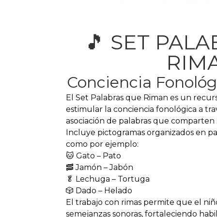
🎵 SET PAL
RIM
Conciencia Fonológi
El Set Palabras que Riman es un recurs
estimular la conciencia fonológica a tr
asociación de palabras que comparten s
Incluye pictogramas organizados en pa
como por ejemplo:
🐱 Gato – Pato
🥓 Jamón – Jabón
🥬 Lechuga – Tortuga
🎲 Dado – Helado
El trabajo con rimas permite que el n
semejanzas sonoras, fortaleciendo hab