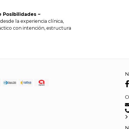
Posibilidades ~
sde la experiencia clínica,
ctico con intención, estructura
N
C
N